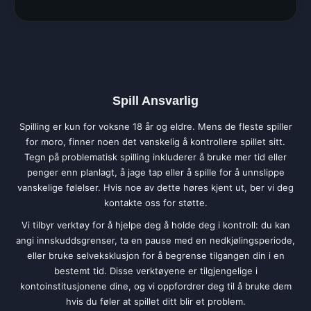
Spill Ansvarlig
Spilling er kun for voksne 18 år og eldre. Mens de fleste spiller
for moro, finner noen det vanskelig å kontrollere spillet sitt.
Tegn på problematisk spilling inkluderer å bruke mer tid eller
penger enn planlagt, å jage tap eller å spille for å unnslippe
vanskelige følelser. Hvis noe av dette høres kjent ut, ber vi deg
kontakte oss for støtte.
Vi tilbyr verktøy for å hjelpe deg å holde deg i kontroll: du kan
angi innskuddsgrenser, ta en pause med en nedkjølingsperiode,
eller bruke selveksklusjon for å begrense tilgangen din i en
bestemt tid. Disse verktøyene er tilgjengelige i
kontoinstitusjonene dine, og vi oppfordrer deg til å bruke dem
hvis du føler at spillet ditt blir et problem.