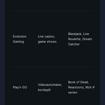
Blackjack, Live
Evolution
Live casino,
Roulette, Dream
Gaming
game shows
Catcher
Book of Dead,
Videoautomater,
Play'n GO
Reactoonz, Rich Wilde-
bordspill
serien