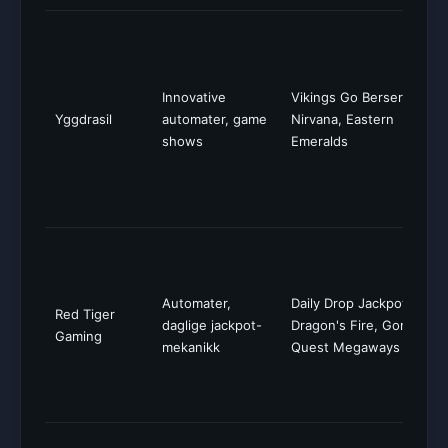
Innovative
Vikings Go Berserk,
Yggdrasil
automater, game
Nirvana, Eastern
shows
Emeralds
Automater,
Daily Drop Jackpots,
Red Tiger
daglige jackpot-
Dragon's Fire, Gonzo's
Gaming
mekanikk
Quest Megaways