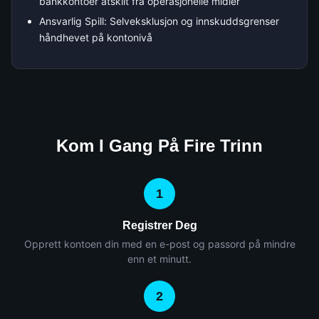
bankkontoer atskilt fra operasjonelle midler
Ansvarlig Spill: Selveksklusjon og innskuddsgrenser
håndhevet på kontonivå
Kom I Gang På Fire Trinn
1
Registrer Deg
Opprett kontoen din med en e-post og passord på mindre
enn et minutt.
2