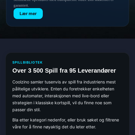
garantert.
Lær mer
SPILLBIBLIOTEK
Over 3 500 Spill fra 95 Leverandører
Coolzino samler tusenvis av spill fra industriens mest
pålitelige utviklere. Enten du foretrekker enkelheten
med automater, interaksjonen med live-bord eller
strategien i klassiske kortspill, vil du finne noe som
passer din stil.
Bla etter kategori nedenfor, eller bruk søket og filtrene
våre for å finne nøyaktig det du leter etter.