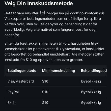
Velg Din Innskuddsmetode
Det tar bare minutter å få penger inn på coolzino-kontoen din.
Vi aksepterer betalingsmetoder som er pålitelige for spillere
verden over, uten skjulte gebyrer og behandlingstider fra
øyeblikkelig. Velg alternativet som fungerer best for deg
nedenfor.
Enten du foretrekker sikkerheten til kort, hastigheten til e-
lommebøker eller personvernet til kryptovaluta, er innskuddet
ditt beskyttet og behandlet umiddelbart. Alle metoder støtter
innskudd fra $10 og oppover, uten øvre grenser.
Betalingsmetode
Minimumsinstilling
Behandlingstid
Visa/Mastercard
$10
Øyeblikkelig
PayPal
$10
Øyeblikkelig
Skrill
$10
Øyeblikkelig