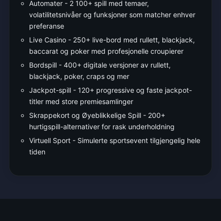
Automater - 2 100+ spill med temaer,
volatilitetsnivåer og funksjoner som matcher enhver
preferanse
Live Casino - 250+ live-bord med rullett, blackjack,
baccarat og poker med profesjonelle croupierer
Bordspill - 400+ digitale versjoner av rullett,
blackjack, poker, craps og mer
Jackpot-spill - 120+ progressive og faste jackpot-
titler med store premiesamlinger
Skrappekort og Øyeblikkelige Spill - 200+
hurtigspill-alternativer for rask underholdning
Virtuell Sport - Simulerte sportsevent tilgjengelig hele
tiden