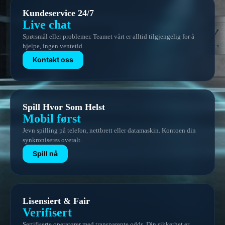
Kundeservice 24/7
Live chat
Spørsmål eller problemer. Teamet vårt er alltid tilgjengelig for å
hjelpe, ingen ventetid.
Kontakt oss
Spill Hvor Som Helst
Mobil først
Jevn spilling på telefon, nettbrett eller datamaskin. Kontoen din
synkroniseres overalt.
Spill nå
Lisensiert & Fair
Verifisert
Sertifiserte operatører med transparente odds. Din sikkerhet er