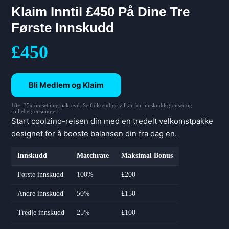
Klaim Inntil £450 På Dine Tre
Første Innskudd
£450
Bli Medlem og Klaim
18+. 35x omsetning påkrevd. Se fullstendige vilkår for innskuddsgrenser og
spillebegrensninger.
Start coolzino-reisen din med en tredelt velkomstpakke
designet for å booste balansen din fra dag en.
Innskudd
Matchrate
Maksimal Bonus
Første innskudd
100%
£200
Andre innskudd
50%
£150
Tredje innskudd
25%
£100