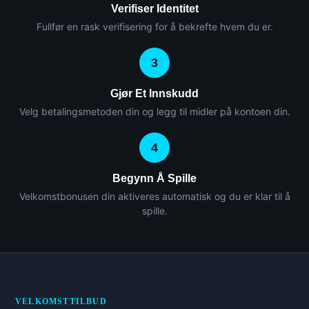
Verifiser Identitet
Fullfør en rask verifisering for å bekrefte hvem du er.
3
Gjør Et Innskudd
Velg betalingsmetoden din og legg til midler på kontoen din.
4
Begynn Å Spille
Velkomstbonusen din aktiveres automatisk og du er klar til å
spille.
VELKOMSTTILBUD