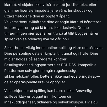
klarhet. Vi skjuler ikke vilkår bak tett juridisk tekst eller
gjemmer lisensieringsdetaljene våre. Innskudds- og
uttaksmetodene dine er oppført åpent.
Velkomstbonusvilkårene dine er angitt klart. Vi håndterer
kontoregistrering på få trinn, ikke dusinvis. Denne
tilnærmingen gjenspeiler en tro på at tillit bygges når en
spiller kan se nøyaktig hva de går inn i.
Sikkerhet er viktig innen online-spill, og vi tar det på alvor.
Dine personlige data er kryptert i transit og i hvile. Dine
midler holdes på segregerte kontoer.
Betalingsbehandlingspartnere er PCI-DSS-kompatible.
Plattformen selv gjennomgår regelmessige
sikkerhetskontroller. Dette er ikke markedsføringskrav—
de er operasjonelle krav vi oppfyller.
Vi anerkjenner at spilling kan bære risiko. Ansvarlige
spilleverktøy er bygget inn i kontoen din:
innskuddsgrenser, øktimere og selveksklusjon. Hvis du