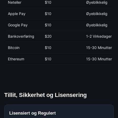
Neteller
$10
Øyeblikkelig
Apple Pay
$10
Øyeblikkelig
Google Pay
$10
Øyeblikkelig
Bankoverføring
$20
1-2 Virkedager
Bitcoin
$10
15-30 Minutter
Ethereum
$10
15-30 Minutter
Tillit, Sikkerhet og Lisensering
Lisensiert og Regulert