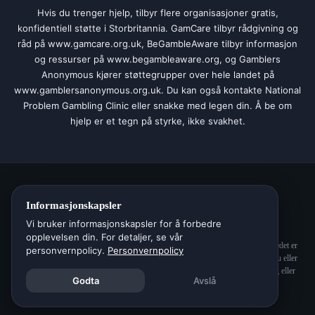
Hvis du trenger hjelp, tilbyr flere organisasjoner gratis,
konfidentiell støtte i Storbritannia. GamCare tilbyr rådgivning og
råd på www.gamcare.org.uk, BeGambleAware tilbyr informasjon
og ressurser på www.begambleaware.org, og Gamblers
Anonymous kjører støttegrupper over hele landet på
www.gamblersanonymous.org.uk. Du kan også kontakte National
Problem Gambling Clinic eller snakke med legen din. Å be om
hjelp er et tegn på styrke, ikke svakhet.
coolzino casino
Informasjonskapsler
Vilkår og betingelser
Personvernpolicy
Ansvarlig Spill
Om Coolzino
Hjelp
Vi bruker informasjonskapsler for å forbedre
Coolzino er drevet av Coolzino Gaming Ltd., lisensiert og regulert under
opplevelsen din. For detaljer, se vår
lisenssnummer MGA/B2C/567/2019 av Malta Gaming Authority. Dette nettstedet er
personvernpolicy.
Personvernpolicy
begrenset til spillere 18 år og eldre. Vi er forpliktet til ansvarlig spill, og hvis du eller
noen du kjenner sliter med gambling, er støtte tilgjengelig på gambleaware.org eller
Godta
Avslå
gjennom vår side for ansvarlig spill.
© 2024 Coolzino. Alle rettigheter forbeholdt.