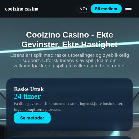
coolzino casino
NO
Bli medlem
▾
Spill
Coolzino Casino - Ekte
Bonuser
Gevinster, Ekte Hastighet
Kampanjer
Lisensiert spill med raske utbetalinger og øyeblikkelig
support. Utforsk tusenvis av spill, klaim din
velkomstpakke, og spill på hvilken som helst enhet.
Kundeservice
Raske Uttak
24 timer
Få dine gevinster til kontoen din raskt. Ingen skjulte forsinkelser,
ingen kompliserte prosesser.
Se metoder